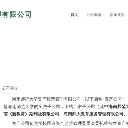
资产经营管理有限公司
概况
公司简介