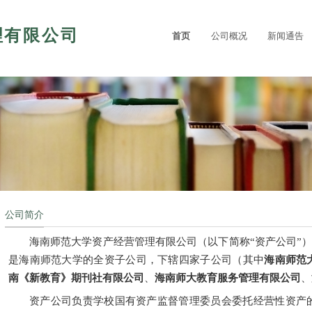
资产经营管理有限公司
概况
公司简介