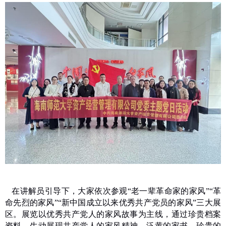
在讲解员引导下，大家依次参观“老一辈革命家的家风”“革
命先烈的家风”“新中国成立以来优秀共产党员的家风”三大展
区。展览以优秀共产党人的家风故事为主线，通过珍贵档案
资料，生动展现共产党人的家风精神。泛黄的家书、珍贵的