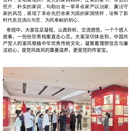
照片、朴实的家训，勾勒出老一辈革命家严以治家、廉洁守
家的风范，展现了革命先烈舍家为国的家国情怀，诠释了新
时代党员清白为官、为民奉献的初心。
参观中，大家驻足凝视、认真聆听、交流感悟，一个个感人
故事、一份份珍贵档案直击心灵。大家深切体会到，中国共
产党人的家风根植中华优秀传统文化，凝聚着理想信念与廉
洁初心，是党风政风的重要滋养，更是党的传家宝。